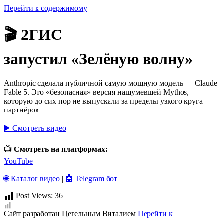
Перейти к содержимому
Живые вебинары по математике. По вторникам и
четвергам в 15:00 МСК
🎬 2ГИС
Хочу
запустил «Зелёную волну»
Anthropic сделала публичной самую мощную модель — Claude
Fable 5. Это «безопасная» версия нашумевшей Mythos,
которую до сих пор не выпускали за пределы узкого круга
партнёров
▶️ Смотреть видео
📺 Смотреть на платформах:
YouTube
🌐 Каталог видео
|
🤖 Telegram бот
Post Views:
36
Сайт разработан Цегельным Виталием
Перейти к