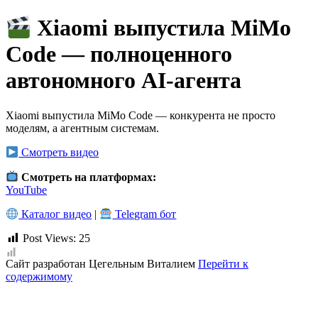
Живые вебинары по математике. По вторникам и
Перейти
Xiaomi выпустила MiMo
четвергам в 15:00 МСК
к
содержимому
Code — полноценного
Хочу
автономного AI-агента
Xiaomi выпустила MiMo Code — конкурента не просто
моделям, а агентным системам.
Смотреть видео
Смотреть на платформах:
YouTube
Каталог видео
|
Telegram бот
Post Views:
25
Сайт разработан Цегельным Виталием
Перейти к
содержимому